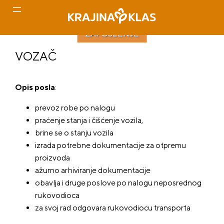
ZAPOSLENJE
Idi
VOZAČ
na
sadržaj
Opis posla
:
prevoz robe po nalogu
praćenje stanja i čišćenje vozila,
brine se o stanju vozila
izrada potrebne dokumentacije za otpremu
proizvoda
ažurno arhiviranje dokumentacije
obavlja i druge poslove po nalogu neposrednog
rukovodioca
za svoj rad odgovara rukovodiocu transporta