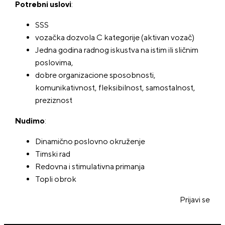
Potrebni uslovi
:
SSS
vozačka dozvola C kategorije (aktivan vozač)
Jedna godina radnog iskustva na istim ili sličnim
poslovima,
dobre organizacione sposobnosti,
komunikativnost, fleksibilnost, samostalnost,
preziznost
Nudimo
:
Dinamično poslovno okruženje
Timski rad
Redovna i stimulativna primanja
Topli obrok
Prijavi se